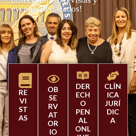
eventos destacados!
DER
CLÍN
OB
RE
ECH
ICA
SE
VI
O
JURÍ
RV
ST
PEN
DIC
AT
AS
AL
A
OR
ONL
IO