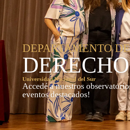
DEPARTAMENTO D
DERECHO
Universidad Nacional del Sur
Accedé a nuestros observatorios
eventos destacados!