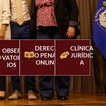
DERECH
CLÍNICA
OBSER
O PENAL
JURÍDIC
VATOR
ONLINE
A
IOS