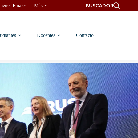
BUSCADOR
menes Finales
Más
udiantes
Docentes
Contacto