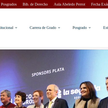
 Posgrados
Bib. de Derecho
Aula Abeledo Perrot
Fecha Exá
titucional
Carrera de Grado
Posgrado
Est