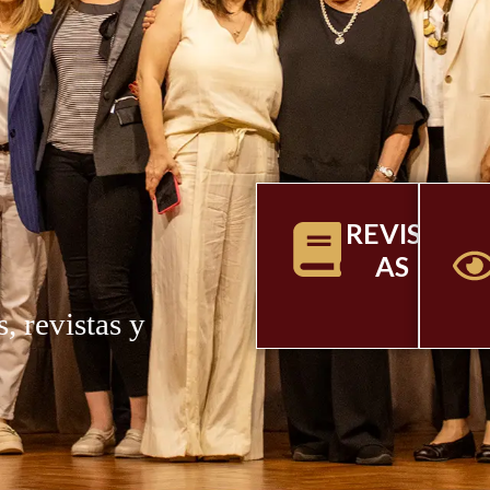
E
REVIST
AS
, revistas y