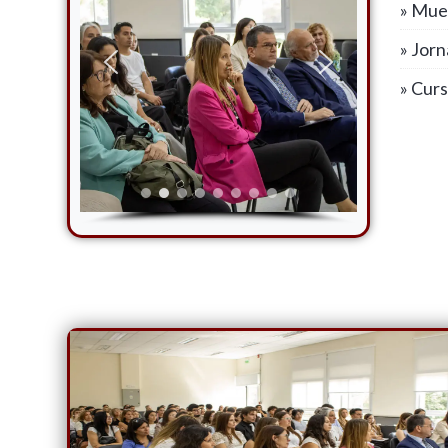
» Mue
» Jor
» Cur