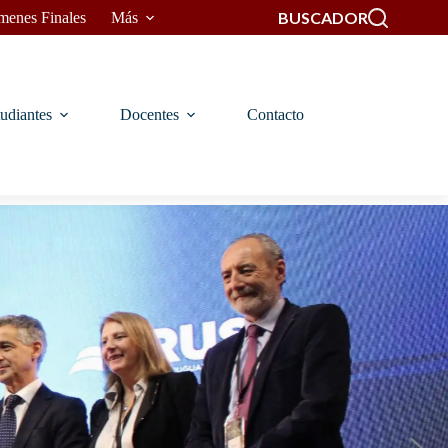
BUSCADOR
menes Finales
Más
udiantes
Docentes
Contacto