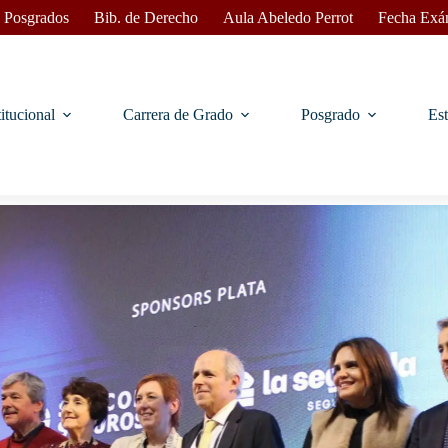
 Posgrados
Bib. de Derecho
Aula Abeledo Perrot
Fecha Exá
titucional
Carrera de Grado
Posgrado
Est