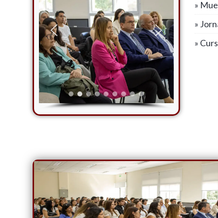
» Mue
» Jor
» Cur