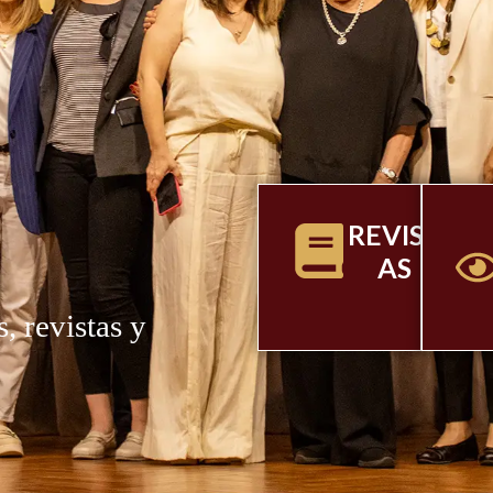
E
REVIST
AS
, revistas y