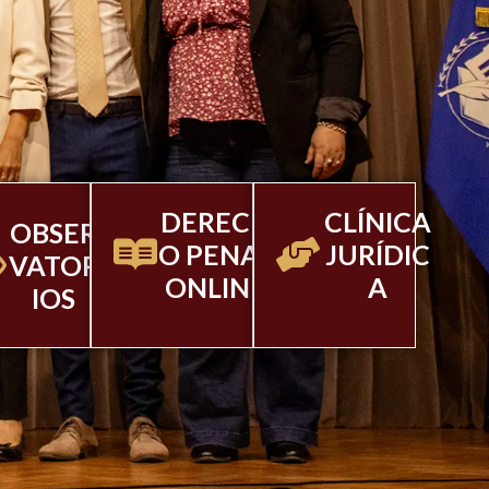
DERECH
CLÍNICA
OBSER
O PENAL
JURÍDIC
VATOR
ONLINE
A
IOS