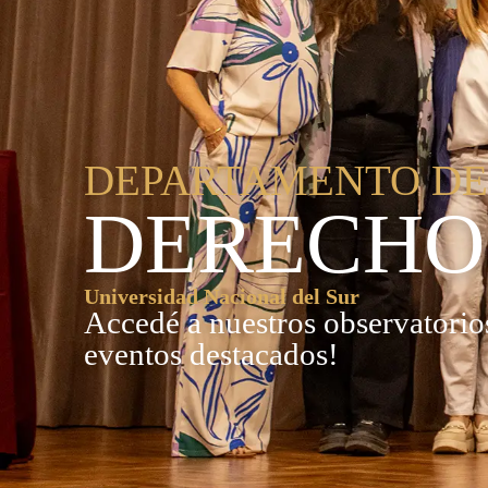
DEPARTAMENTO D
DERECHO
Universidad Nacional del Sur
Accedé a nuestros observatorios
eventos destacados!