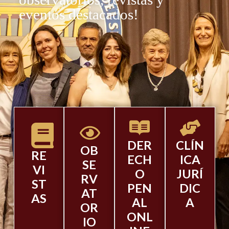
eventos destacados!
DER
CLÍN
OB
RE
ECH
ICA
SE
VI
O
JURÍ
RV
ST
PEN
DIC
AT
AS
AL
A
OR
ONL
IO