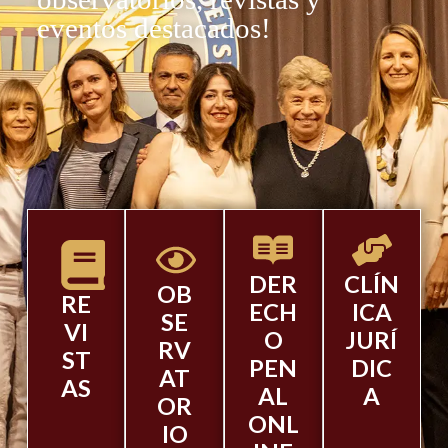
eventos destacados!
DER
CLÍN
OB
RE
ECH
ICA
SE
VI
O
JURÍ
RV
ST
PEN
DIC
AT
AS
AL
A
OR
ONL
IO