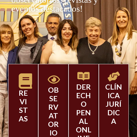
eventos destacados!
DER
CLÍN
OB
RE
ECH
ICA
SE
VI
O
JURÍ
RV
ST
PEN
DIC
AT
AS
AL
A
OR
ONL
IO