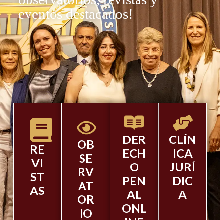
eventos destacados!
DER
CLÍN
OB
RE
ECH
ICA
SE
VI
O
JURÍ
RV
ST
PEN
DIC
AT
AS
AL
A
OR
ONL
IO