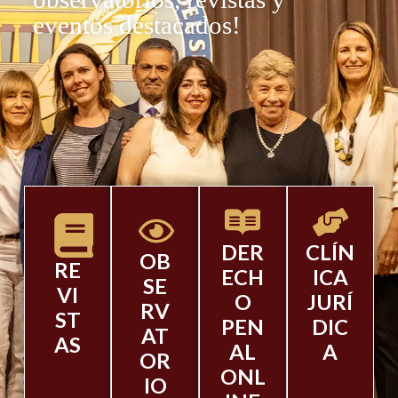
eventos destacados!
DER
CLÍN
OB
RE
ECH
ICA
SE
VI
O
JURÍ
RV
ST
PEN
DIC
AT
AS
AL
A
OR
ONL
IO