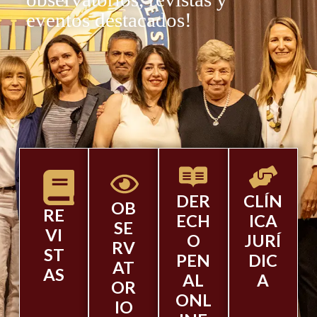
eventos destacados!
DER
CLÍN
OB
RE
ECH
ICA
SE
VI
O
JURÍ
RV
ST
PEN
DIC
AT
AS
AL
A
OR
ONL
IO