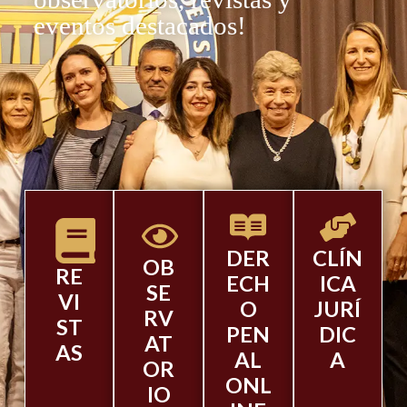
eventos destacados!
DER
CLÍN
OB
RE
ECH
ICA
SE
VI
O
JURÍ
RV
ST
PEN
DIC
AT
AS
AL
A
OR
ONL
IO