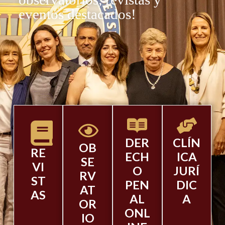
eventos destacados!
DER
CLÍN
OB
RE
ECH
ICA
SE
VI
O
JURÍ
RV
ST
PEN
DIC
AT
AS
AL
A
OR
ONL
IO