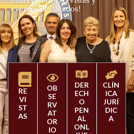
eventos destacados!
DER
CLÍN
OB
RE
ECH
ICA
SE
VI
O
JURÍ
RV
ST
PEN
DIC
AT
AS
AL
A
OR
ONL
IO