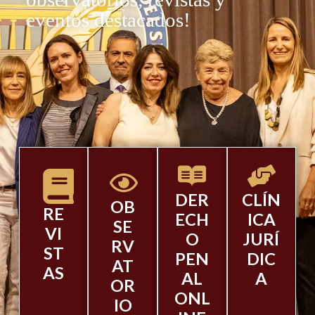
eventos destacados!
DER
CLÍN
OB
RE
ECH
ICA
SE
VI
O
JURÍ
RV
ST
PEN
DIC
AT
AS
AL
A
OR
ONL
IO