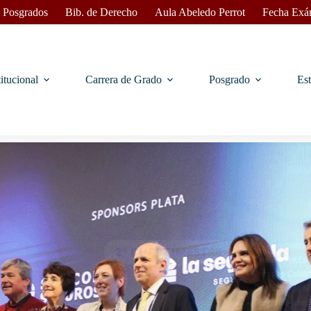
 Posgrados
Bib. de Derecho
Aula Abeledo Perrot
Fecha Exá
titucional
Carrera de Grado
Posgrado
Est