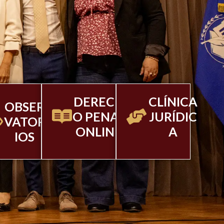
DERECH
CLÍNICA
OBSER
O PENAL
JURÍDIC
VATOR
ONLINE
A
IOS