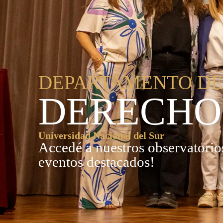
DEPARTAMENTO D
DERECHO
Universidad Nacional del Sur
Accedé a nuestros observatorios
eventos destacados!