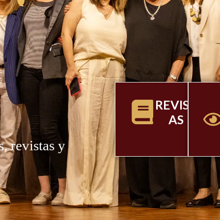
E
REVIST
AS
, revistas y