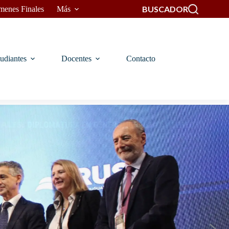
BUSCADOR
menes Finales
Más
udiantes
Docentes
Contacto