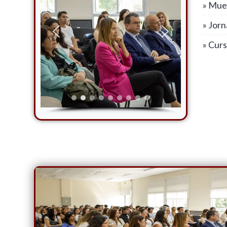
» Mue
» Jor
» Cur