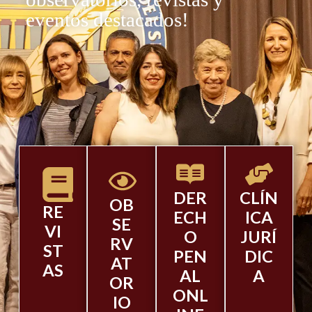
eventos destacados!
DER
CLÍN
OB
RE
ECH
ICA
SE
VI
O
JURÍ
RV
ST
PEN
DIC
AT
AS
AL
A
OR
ONL
IO