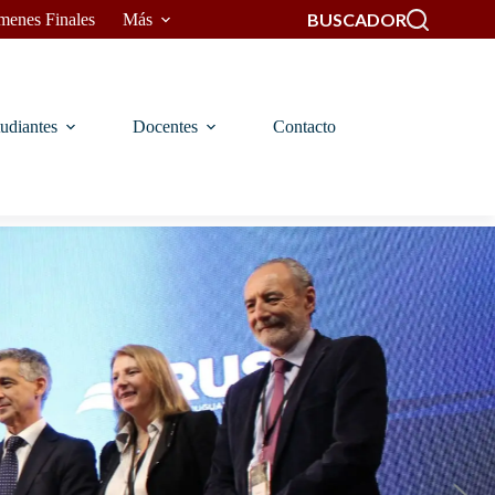
BUSCADOR
menes Finales
Más
udiantes
Docentes
Contacto