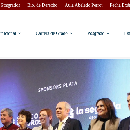
 Posgrados
Bib. de Derecho
Aula Abeledo Perrot
Fecha Exá
titucional
Carrera de Grado
Posgrado
Est