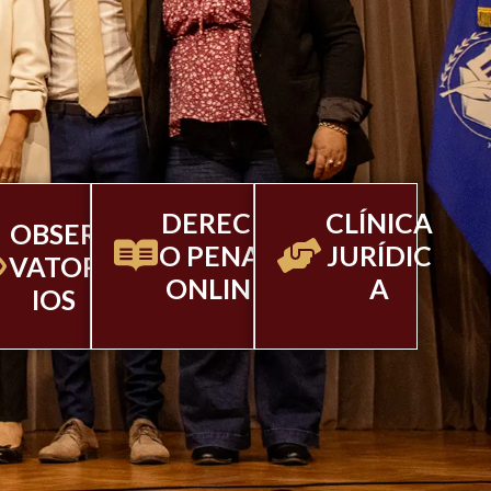
DERECH
CLÍNICA
OBSER
O PENAL
JURÍDIC
VATOR
ONLINE
A
IOS