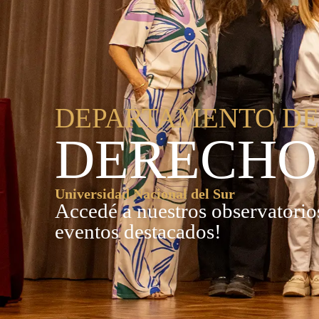
DEPARTAMENTO D
DERECHO
Universidad Nacional del Sur
Accedé a nuestros observatorios
eventos destacados!