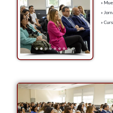
» Mue
» Jor
» Cur