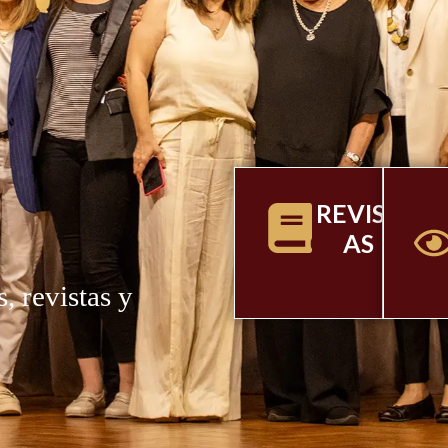
E
REVIST
AS
, revistas y