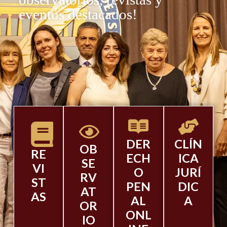
eventos destacados!
DER
CLÍN
OB
RE
ECH
ICA
SE
VI
O
JURÍ
RV
ST
PEN
DIC
AT
AS
AL
A
OR
ONL
IO